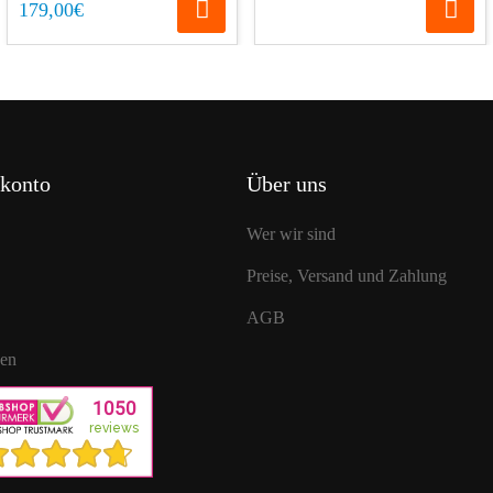
179,00€
konto
Über uns
Wer wir sind
Preise, Versand und Zahlung
AGB
gen