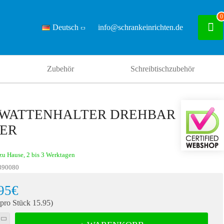
0
Deutsch
info@schrankeinrichten.de
Zubehör
Schreibtischzubehör
WATTENHALTER DREHBAR
BER
zu Hause, 2 bis 3 Werktagen
390080
95€
 pro Stück 15.95)