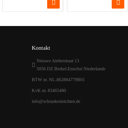
Kontakt
Nieuwe Atelierstraat 13
5056 DZ Berkel-Enschot Niederlande
BTW nr. NL-862884779B01
KvK nr. 83465480
info@schrankeinrichten.de