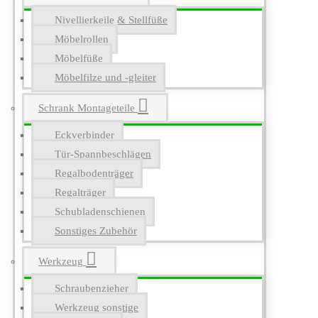
Nivellierkeile & Stellfüße
Möbelrollen
Möbelfüße
Möbelfilze und -gleiter
Schrank Montageteile
Eckverbinder
Tür-Spannbeschlägen
Regalbodenträger
Regalträger
Schubladenschienen
Sonstiges Zubehör
Werkzeug
Schraubenzieher
Werkzeug sonstige