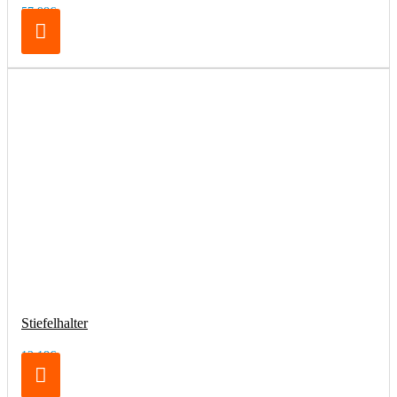
57,98€
Stiefelhalter
12,18€