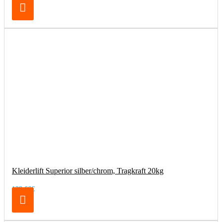
Kleiderlift Superior silber/chrom, Tragkraft 20kg
138,66€