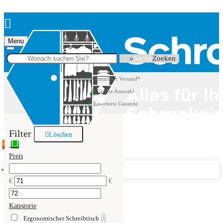
Menu
Suche
Kostenloser Versand*
Größte Auswahl
Erweiterte Garantie
Filter
Löschen
0
Preis
Warenkorb ist noch leer
€
€
Kategorie
Ergonomischer Schreibtisch
1