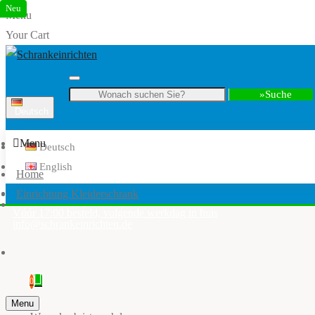
Neu
Menu
Your Cart
Suche
Deutsch
Menu
Deutsch
English
Home
Einrichtung Kleiderschrank
Vóór 17:00 besteld, volgende werkdag in huis
info@schrankeinrichten.de
0
Menu