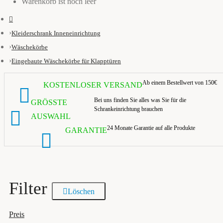
Warenkorb ist noch leer
Kleiderschrank Inneneinrichtung
Wäschekörbe
Eingebaute Wäschekörbe für Klapptüren
Ab einem Bestellwert von 150€
KOSTENLOSER VERSAND
Bei uns finden Sie alles was Sie für die
GRÖSSTE A
Schrankeinrichtung brauchen
USWAHL
24 Monate Garantie auf alle Produkte
GARANTIE
Filter
Löschen
Preis