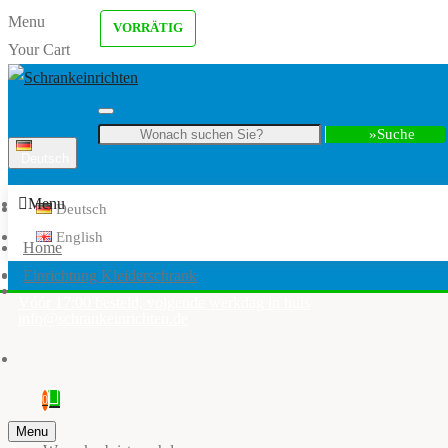
Menu
VORRÄTIG
Your Cart
Suche
Deutsch
Menu
Deutsch
English
Home
Einrichtung Kleiderschrank
Vóór 17:00 besteld, volgende werkdag in huis
info@schrankeinrichten.de
0
Menu