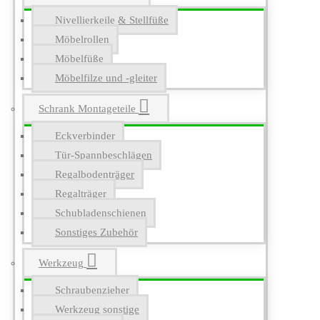
Nivellierkeile & Stellfüße
Möbelrollen
Möbelfüße
Möbelfilze und -gleiter
Schrank Montageteile
Eckverbinder
Tür-Spannbeschlägen
Regalbodenträger
Regalträger
Schubladenschienen
Sonstiges Zubehör
Werkzeug
Schraubenzieher
Werkzeug sonstige