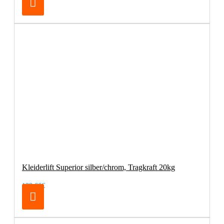
Kleiderlift Superior silber/chrom, Tragkraft 20kg
138,66€