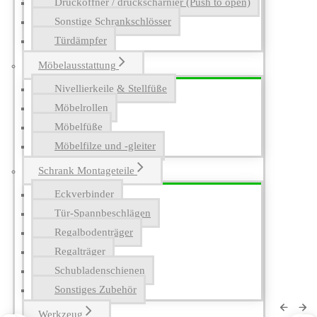
Drucköffner / druckscharnier (Push to open)
Sonstige Schrankschlösser
Türdämpfer
Möbelausstattung
Nivellierkeile & Stellfüße
Möbelrollen
Möbelfüße
Möbelfilze und -gleiter
Schrank Montageteile
Eckverbinder
Tür-Spannbeschlägen
Regalbodenträger
Regalträger
Schubladenschienen
Sonstiges Zubehör
Werkzeug