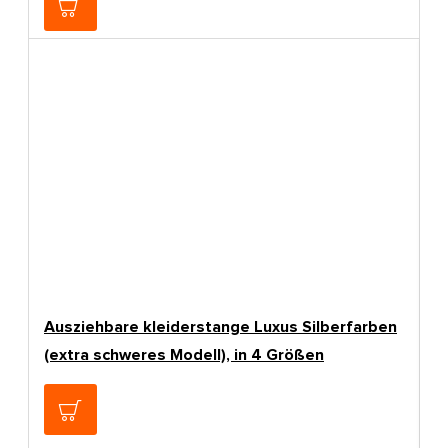
Ausziehbare kleiderstange Luxus Silberfarben
A
(extra schweres Modell), in 4 Größen
S
27,48€
8