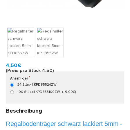
Model:
KPD855ZW
Schnell zu Hause, 2 bis 3 Werktagen
4,50€
(Preis pro Stück 4.50)
Anzahl der
24 Stück | KPD85524ZW
100 Stück | KPD855100ZW
(+9,00€)
Beschreibung
Regalbodenträger schwarz lackiert 5mm -