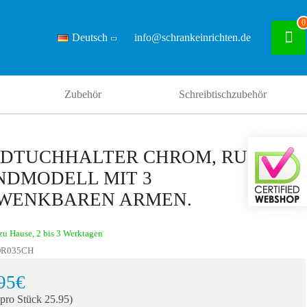
0
Deutsch
info@schrankeinrichten.de
Zubehör
Schreibtischzubehör
DTUCHHALTER CHROM, RUNDES
NDMODELL MIT 3
WENKBAREN ARMEN.
zu Hause, 2 bis 3 Werktagen
R035CH
95€
 pro Stück 25.95)