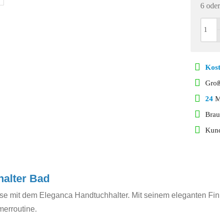
6 oder
Kost
Gro
24
Mo
Brau
Kund
halter Bad
ise mit dem Eleganca Handtuchhalter. Mit seinem eleganten Fi
merroutine.