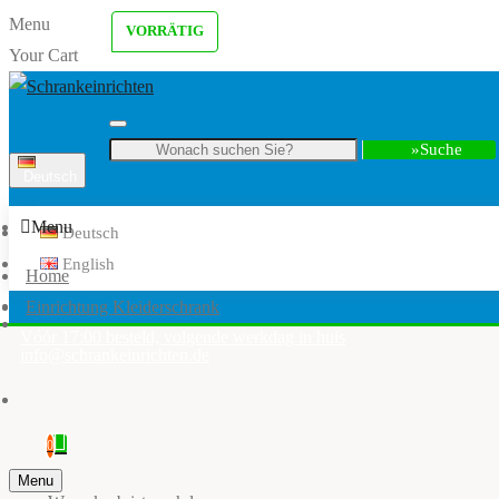
Menu
VORRÄTIG
Your Cart
Suche
Deutsch
Menu
Deutsch
English
Home
Einrichtung Kleiderschrank
Vóór 17:00 besteld, volgende werkdag in huis
info@schrankeinrichten.de
0
Menu