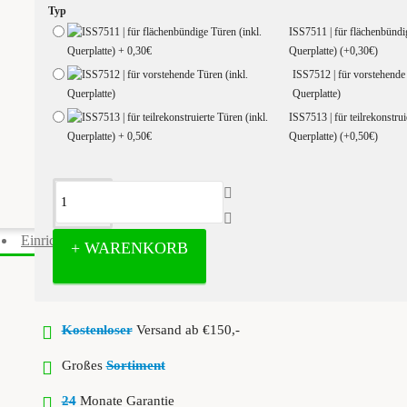
Typ
ISS7511 | für flächenbündi
Querplatte)
(+0,30€)
ISS7512 | für vorstehende 
Querplatte)
ISS7513 | für teilrekonstrui
Querplatte)
(+0,50€)
Einrichtung Küchenschränke
+ WARENKORB
Kostenloser
Versand ab €150,-
Großes
Sortiment
24
Monate Garantie