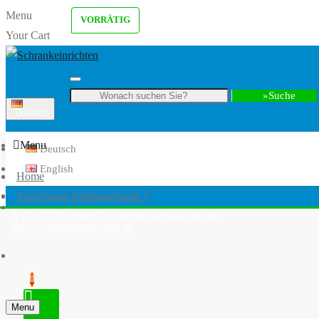
Menu
VORRÄTIG
Your Cart
Suche
Deutsch
Menu
Deutsch
English
Home
Einrichtung Kleiderschrank
Vóór 17:00 besteld, volgende werkdag in huis
info@schrankeinrichten.de
0
Menu