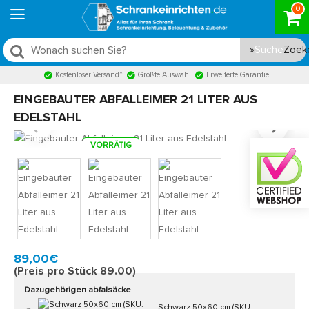
0
Suche
Kostenloser Versand*
Größte Auswahl
Erweiterte Garantie
EINGEBAUTER ABFALLEIMER 21 LITER AUS
EDELSTAHL
VORRÄTIG
Model:
AFB21RVS
Schnell zu Hause, 2 bis 3 Werktagen
89,00€
(Preis pro Stück 89.00)
Dazugehörigen abfalsäcke
Schwarz 50x60 cm (SKU: