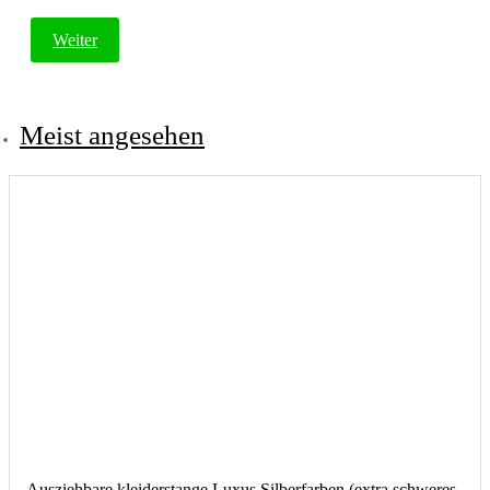
Weiter
Meist angesehen
Ausziehbare kleiderstange Luxus Silberfarben (extra schweres