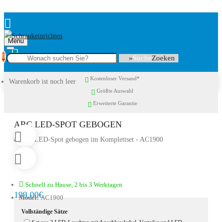
Menu
0
Suche
Kostenloser Versand*
Warenkorb ist noch leer
Größte Auswahl
Erweiterte Garantie
ARC LED-SPOT GEBOGEN
Schnell zu Hause, 2 bis 3 Werktagen
199,00€
Model:
AC1900
Vollständige Sätze