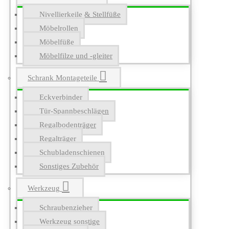
Nivellierkeile & Stellfüße
Möbelrollen
Möbelfüße
Möbelfilze und -gleiter
Schrank Montageteile
Eckverbinder
Tür-Spannbeschlägen
Regalbodenträger
Regalträger
Schubladenschienen
Sonstiges Zubehör
Werkzeug
Schraubenzieher
Werkzeug sonstige