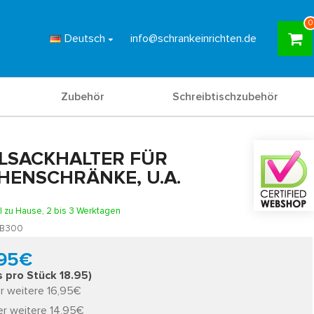
0
Deutsch
info@schrankeinrichten.de
Zubehör
Schreibtischzubehör
LSACKHALTER FÜR
HENSCHRÄNKE, U.A.
l zu Hause, 2 bis 3 Werktagen
B300
,95€
s pro Stück 18.95)
r weitere 16,95€
er weitere 14,95€