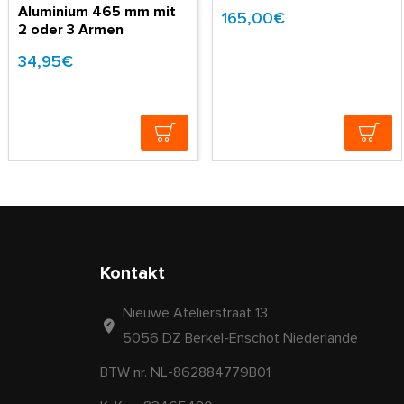
Aluminium 465 mm mit
165,00€
2 oder 3 Armen
34,95€
Kontakt
Nieuwe Atelierstraat 13
5056 DZ Berkel-Enschot Niederlande
BTW nr. NL-862884779B01