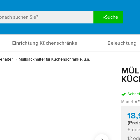
Suche
Einrichtung Küchenschränke
Beleuchtung
ehälter
Müllsackhalter für Küchenschränke, u.a.
MÜL
KÜC
Schnel
Model:
AF
18
(Prei
6 ode
12 od