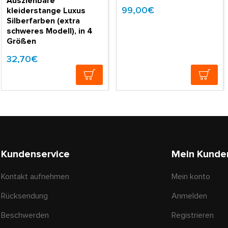
Ausziehbare
99,00€
kleiderstange Luxus
Silberfarben (extra
schweres Modell), in 4
Größen
32,70€
Kundenservice
Mein Kunde
Kontakt aufnehmen
Mein konto
Rücksendung
Anmelden
Beschwerden
Registrieren