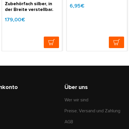
Zubehörfach silber, in
6,95€
der Breite verstellbar.
179,00€
nkonto
Über uns
Wer wir sind
Preise, Versand und Zahlung
AGB