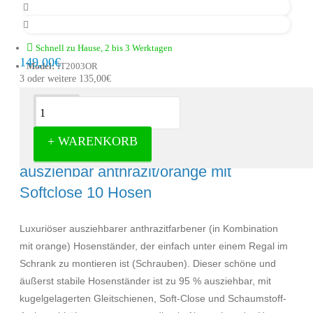
Schnell zu Hause, 2 bis 3 Werktagen
149,00€
Model:
IT2003OR
3 oder weitere 135,00€
Beschreibung
+ WARENKORB
Milano Luxuriöser Hosenhalter
ausziehbar anthrazit/orange mit
Softclose 10 Hosen
Luxuriöser ausziehbarer anthrazitfarbener (in Kombination
mit orange) Hosenständer, der einfach unter einem Regal im
Schrank zu montieren ist (Schrauben). Dieser schöne und
äußerst stabile Hosenständer ist zu 95 % ausziehbar, mit
kugelgelagerten Gleitschienen, Soft-Close und Schaumstoff-