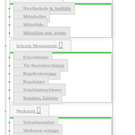
Nivellierkeile & Stellfüße
Möbelrollen
Möbelfüße
Möbelfilze und -gleiter
Schrank Montageteile
Eckverbinder
Tür-Spannbeschlägen
Regalbodenträger
Regalträger
Schubladenschienen
Sonstiges Zubehör
Werkzeug
Schraubenzieher
Werkzeug sonstige