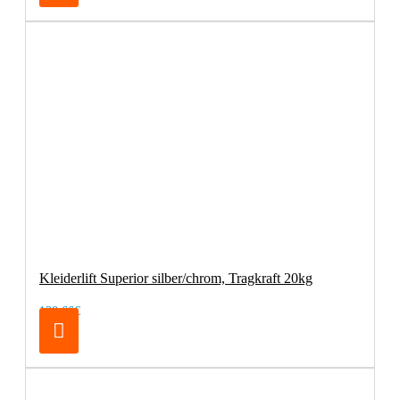
Kleiderlift Superior silber/chrom, Tragkraft 20kg
138,66€