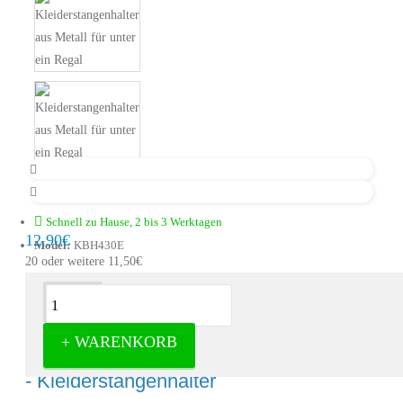
Schnell zu Hause, 2 bis 3 Werktagen
12,90€
Model:
KBH430E
20 oder weitere 11,50€
Beschreibung
+ WARENKORB
Kleiderstangenhalter für unter ein Regal
- Kleiderstangenhalter