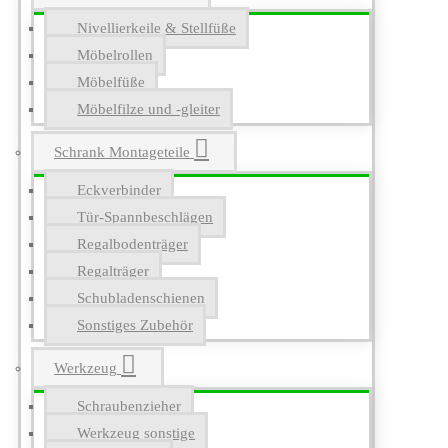
Nivellierkeile & Stellfüße
Möbelrollen
Möbelfüße
Möbelfilze und -gleiter
Schrank Montageteile
Eckverbinder
Tür-Spannbeschlägen
Regalbodenträger
Regalträger
Schubladenschienen
Sonstiges Zubehör
Werkzeug
Schraubenzieher
Werkzeug sonstige