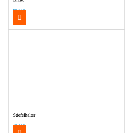
57,98€
Stiefelhalter
12,18€