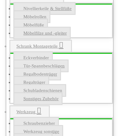
Nivellierkeile & Stellfüße
Möbelrollen
Möbelfüße
Möbelfilze und -gleiter
Schrank Montageteile
Eckverbinder
Tür-Spannbeschlägen
Regalbodenträger
Regalträger
Schubladenschienen
Sonstiges Zubehör
Werkzeug
Schraubenzieher
Werkzeug sonstige