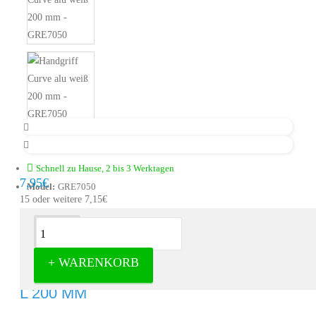
Schnell zu Hause, 2 bis 3 Werktagen
7,95€
Model:
GRE7050
15 oder weitere 7,15€
Beschreibung
+ WARENKORB
GRIFFBOGEN ALU WEISS BA 128 MM
L 200 MM