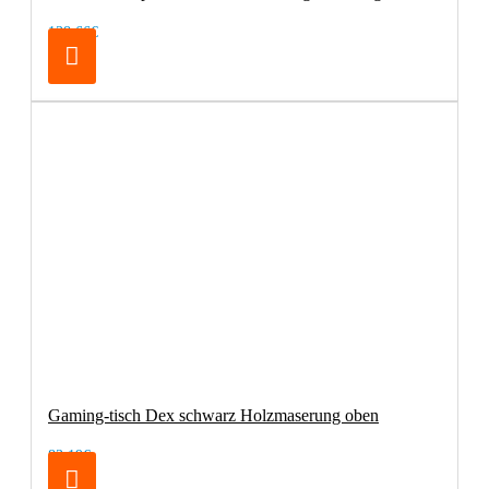
138,66€
Gaming-tisch Dex schwarz Holzmaserung oben
83,19€