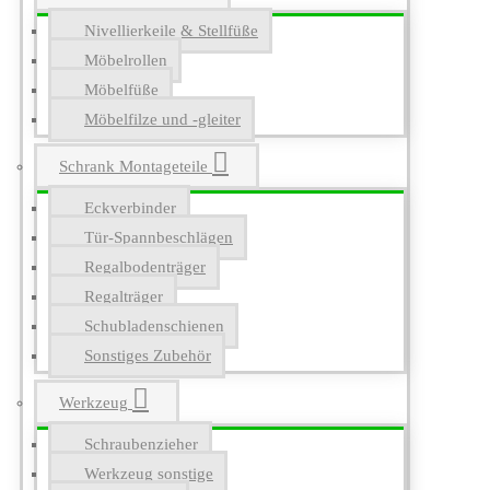
Nivellierkeile & Stellfüße
Möbelrollen
Möbelfüße
Möbelfilze und -gleiter
Schrank Montageteile
Eckverbinder
Tür-Spannbeschlägen
Regalbodenträger
Regalträger
Schubladenschienen
Sonstiges Zubehör
Werkzeug
Schraubenzieher
Werkzeug sonstige