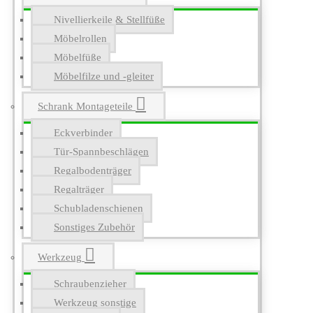
Nivellierkeile & Stellfüße
Möbelrollen
Möbelfüße
Möbelfilze und -gleiter
Schrank Montageteile
Eckverbinder
Tür-Spannbeschlägen
Regalbodenträger
Regalträger
Schubladenschienen
Sonstiges Zubehör
Werkzeug
Schraubenzieher
Werkzeug sonstige