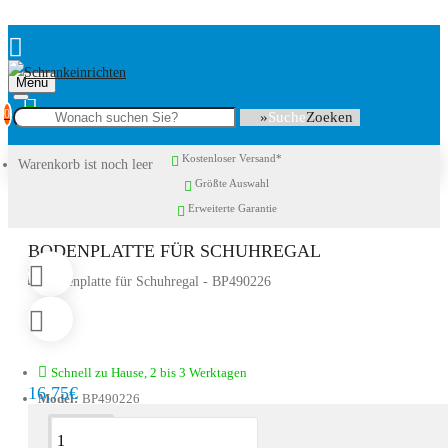
Menu
0
Suche
Kostenloser Versand*
Warenkorb ist noch leer
Größte Auswahl
Erweiterte Garantie
BODENPLATTE FÜR SCHUHREGAL
Schnell zu Hause, 2 bis 3 Werktagen
16,75€
Model:
BP490226
Beschreibung