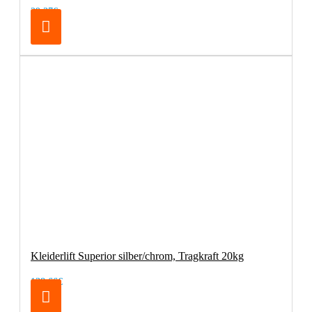
29,37€
Kleiderlift Superior silber/chrom, Tragkraft 20kg
138,66€