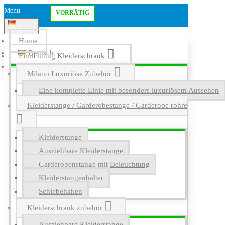
Menu
VORRÄTIG
Deutsch
Home
Deutsch
Einrichtung Kleiderschrank
English
Milano Luxuriöse Zubehör
Eine komplette Linie mit besonders luxuriösem Aussehen
Kleiderstange / Garderobestange / Garderobe rohre
Kleiderstange
Ausziehbare Kleiderstange
Garderobenstange mit Beleuchtung
Kleiderstangenhalter
Schiebehaken
Kleiderschrank zubehör
Ausziehbare Kleiderstange