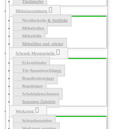
Türdämpfer
Möbelausstattung
Nivellierkeile & Stellfüße
Möbelrollen
Möbelfüße
Möbelfilze und -gleiter
Schrank Montageteile
Eckverbinder
Tür-Spannbeschlägen
Regalbodenträger
Regalträger
Schubladenschienen
Sonstiges Zubehör
Werkzeug
Schraubenzieher
Werkzeug sonstige