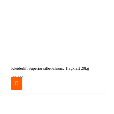
Kleiderlift Superior silber/chrom, Tragkraft 20kg
138,66€