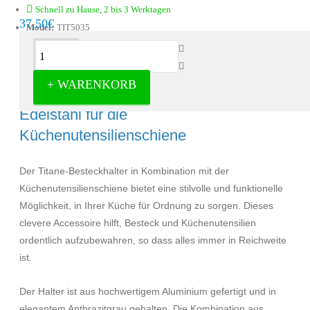
Schnell zu Hause, 2 bis 3 Werktagen
37,50€
Model:
TIT5035
Beschreibung
+ WARENKORB
Hängende Besteckhalterung aus
Edelstahl für die
Küchenutensilienschiene
Der Titane-Besteckhalter in Kombination mit der
Küchenutensilienschiene bietet eine stilvolle und funktionelle
Möglichkeit, in Ihrer Küche für Ordnung zu sorgen. Dieses
clevere Accessoire hilft, Besteck und Küchenutensilien
ordentlich aufzubewahren, so dass alles immer in Reichweite
ist.
Der Halter ist aus hochwertigem Aluminium gefertigt und in
elegantem Anthrazitgrau gehalten. Die Kombination aus