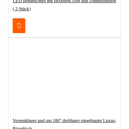
LED Bettleuchten mit flexiblem Arm und Dimmfunktion
( 2 Stück)
66,39€
Versenkbarer und um 180° drehbarer eingebauter Luxus-
Bügeltisch