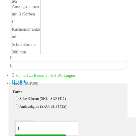
Schnell zu Hause, 2 bis 3 Werktagen
119,00€
Model:
SUP300
Farbe
Silber/Chrom (SKU: SUP1411)
Anthrazitgrau (SKU: SUP1435)
Beschreibung