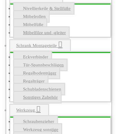
Nivellierkeile & Stellfüße
Möbelrollen
Möbelfüße
Möbelfilze und -gleiter
Schrank Montageteile
Eckverbinder
Tür-Spannbeschlägen
Regalbodenträger
Regalträger
Schubladenschienen
Sonstiges Zubehör
Werkzeug
Schraubenzieher
Werkzeug sonstige