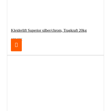
Kleiderlift Superior silber/chrom, Tragkraft 20kg
138,66€