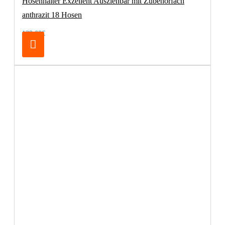
Hosenhalter Exzellent Ausziehbar mit Zubehörfach
anthrazit 18 Hosen
139,00€