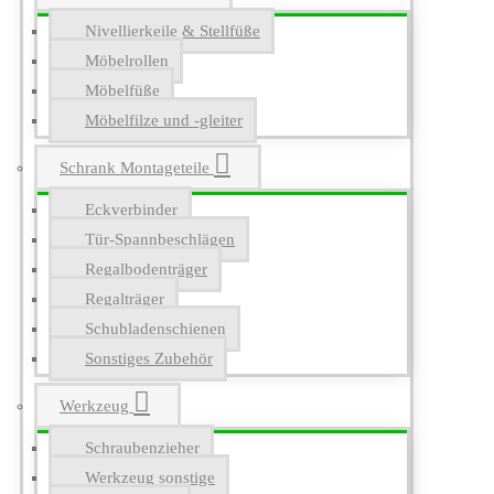
Nivellierkeile & Stellfüße
Möbelrollen
Möbelfüße
Möbelfilze und -gleiter
Schrank Montageteile
Eckverbinder
Tür-Spannbeschlägen
Regalbodenträger
Regalträger
Schubladenschienen
Sonstiges Zubehör
Werkzeug
Schraubenzieher
Werkzeug sonstige