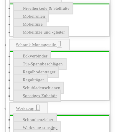
Nivellierkeile & Stellfüße
Möbelrollen
Möbelfüße
Möbelfilze und -gleiter
Schrank Montageteile
Eckverbinder
Tür-Spannbeschlägen
Regalbodenträger
Regalträger
Schubladenschienen
Sonstiges Zubehör
Werkzeug
Schraubenzieher
Werkzeug sonstige