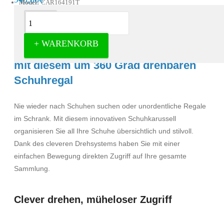
Model:
CAR164191T
Beschreibung
+ WARENKORB
Nutzen Sie Ihren Stauraum optimal
mit diesem um 360 Grad drehbaren
Schuhregal
Nie wieder nach Schuhen suchen oder unordentliche Regale
im Schrank. Mit diesem innovativen Schuhkarussell
organisieren Sie all Ihre Schuhe übersichtlich und stilvoll.
Dank des cleveren Drehsystems haben Sie mit einer
einfachen Bewegung direkten Zugriff auf Ihre gesamte
Sammlung.
Clever drehen, müheloser Zugriff