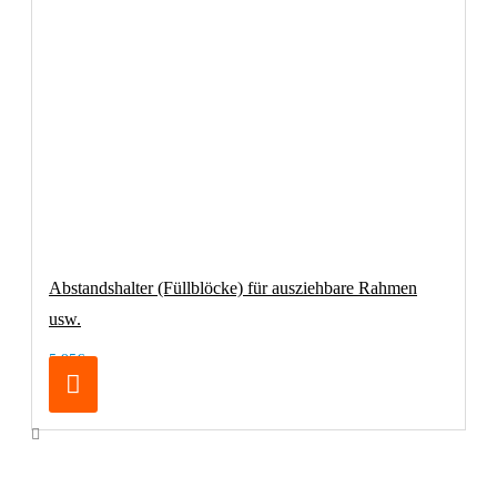
Abstandshalter (Füllblöcke) für ausziehbare Rahmen
usw.
5,95€