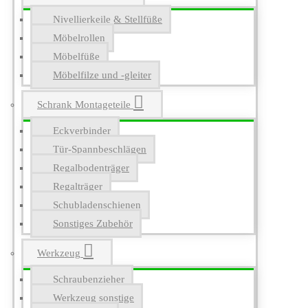
Nivellierkeile & Stellfüße
Möbelrollen
Möbelfüße
Möbelfilze und -gleiter
Schrank Montageteile
Eckverbinder
Tür-Spannbeschlägen
Regalbodenträger
Regalträger
Schubladenschienen
Sonstiges Zubehör
Werkzeug
Schraubenzieher
Werkzeug sonstige