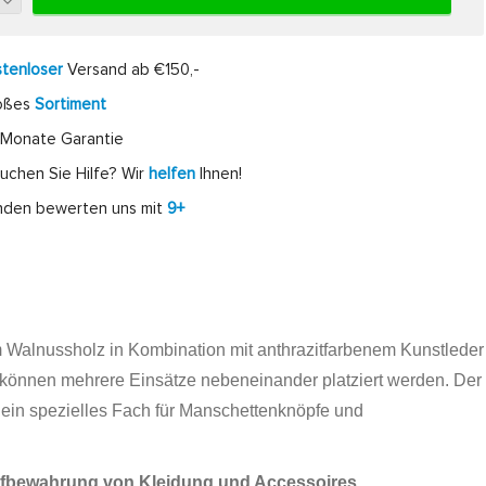
tenloser
Versand ab €150,-
oßes
Sortiment
Monate Garantie
uchen Sie Hilfe? Wir
helfen
Ihnen!
nden bewerten uns mit
9+
m Walnussholz in Kombination mit anthrazitfarbenem Kunstleder
e können mehrere Einsätze nebeneinander platziert werden. Der
 ein spezielles Fach für Manschettenknöpfe und
Aufbewahrung von Kleidung und Accessoires