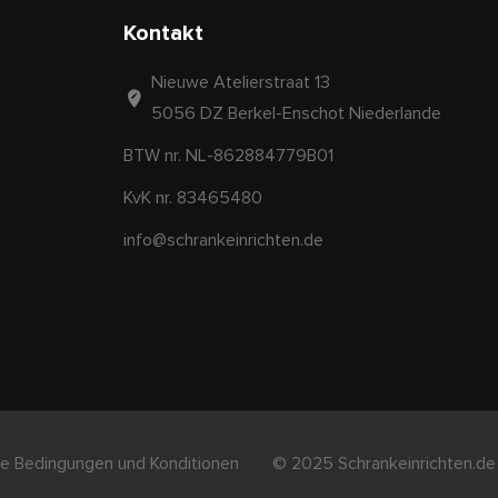
Kontakt
Nieuwe Atelierstraat 13
5056 DZ Berkel-Enschot Niederlande
BTW nr. NL-862884779B01
KvK nr. 83465480
info@schrankeinrichten.de
e Bedingungen und Konditionen
© 2025 Schrankeinrichten.de