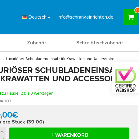
0
Deutsch
info@schrankeinrichten.de
Zubehör
Schreibtischzubehör
Luxuriöser Schubladeneinsatz für Krawatten und Accessoires
URIÖSER SCHUBLADENEINSATZ
 KRAWATTEN UND ACCESSOIRES
l zu Hause, 2 bis 3 Werktagen
WA007
9,00€
s pro Stück 139.00)
+ WARENKORB