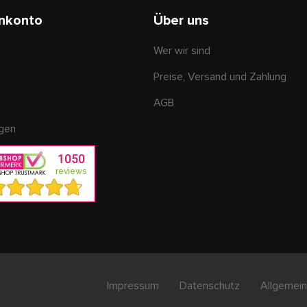
nkonto
Über uns
Wer wir sind
Preise, Versand und Zahlung
AGB
ngen
Impressum
Datenschutz
Allgemein