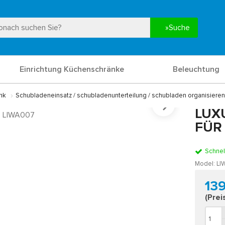
Suche
Einrichtung Küchenschränke
Beleuchtung
nk
Schubladeneinsatz / schubladenunterteilung / schubladen organisieren
LUX
FÜR
Schnel
Model:
LI
13
(Prei