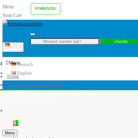
Menu
VORRÄTIG
Your Cart
Suche
Deutsch
Menu
Deutsch
English
Home
Einrichtung Kleiderschrank
Vóór 17:00 besteld, volgende werkdag in huis
info@schrankeinrichten.de
0
Menu