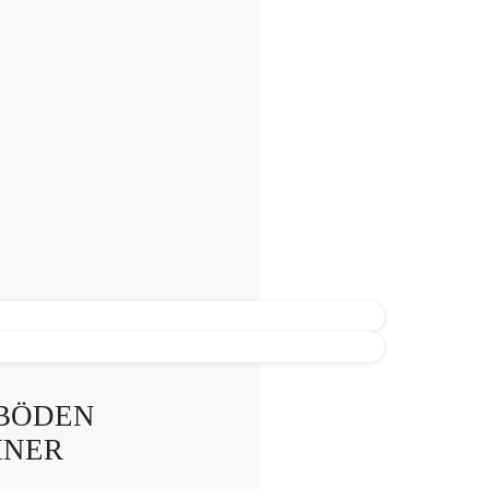
HBÖDEN
INER