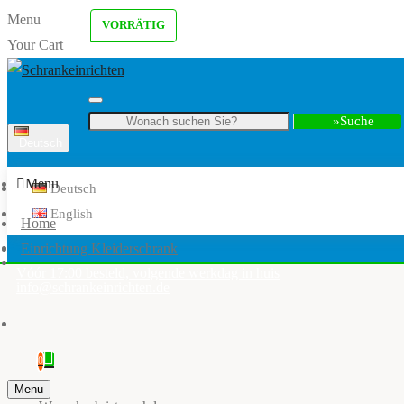
Menu
VORRÄTIG
Your Cart
Suche
Deutsch
Menu
Deutsch
English
Home
Einrichtung Kleiderschrank
Vóór 17:00 besteld, volgende werkdag in huis
info@schrankeinrichten.de
0
Menu