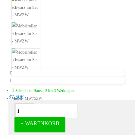
Schnell zu Hause, 2 bis 3 Werktagen
37,50€
Model:
MW75ZW
Beschreibung
+ WARENKORB
Möbelrollen schwarz im Set -