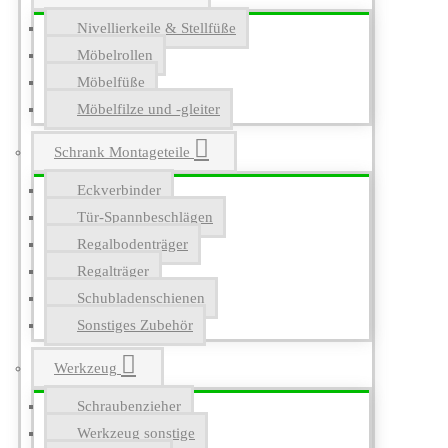
Nivellierkeile & Stellfüße
Möbelrollen
Möbelfüße
Möbelfilze und -gleiter
Schrank Montageteile
Eckverbinder
Tür-Spannbeschlägen
Regalbodenträger
Regalträger
Schubladenschienen
Sonstiges Zubehör
Werkzeug
Schraubenzieher
Werkzeug sonstige