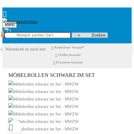
Menu
0
Suche
Kostenloser Versand*
Warenkorb ist noch leer
Größte Auswahl
Erweiterte Garantie
MÖBELROLLEN SCHWARZ IM SET