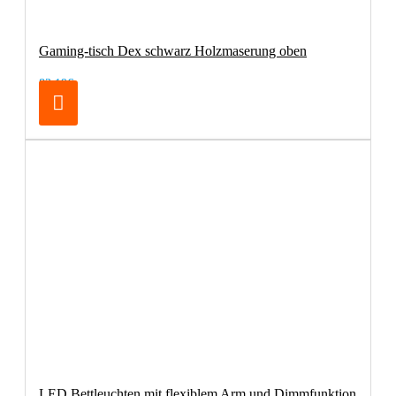
Gaming-tisch Dex schwarz Holzmaserung oben
83,19€
LED Bettleuchten mit flexiblem Arm und Dimmfunktion