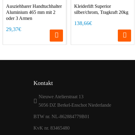
Ausziehbarer Handtuchhalter
Kleiderlift Superior
Aluminium 465 mm mit 2
silber/chrom, Tragkraft 20kg
oder 3 Armen
138,66€
29,37€
Kontakt
Nieuwe Atelierstraat 13
5056 DZ Berkel-Enschot Niederlande
BTW nr. NL-862884779B01
KvK nr. 83465480