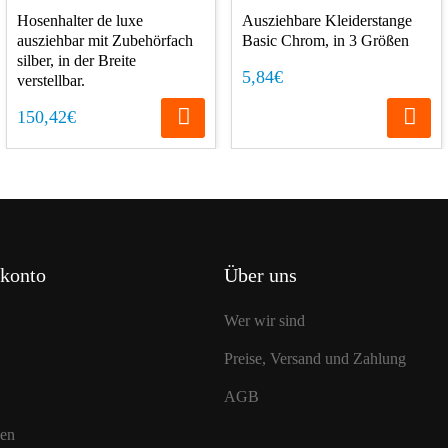
Hosenhalter de luxe
Ausziehbare Kleiderstange
ausziehbar mit Zubehörfach
Basic Chrom, in 3 Größen
silber, in der Breite
5,84€
verstellbar.
150,42€
konto
Über uns
Wer wir sind
Preise, Versand und Zahlung
AGB
gen