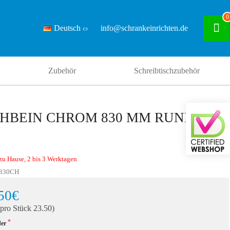
0
Deutsch
info@schrankeinrichten.de
Zubehör
Schreibtischzubehör
CHBEIN CHROM 830 MM RUND Ø 60
zu Hause, 2 bis 3 Werktagen
830CH
50€
 pro Stück 23.50)
der