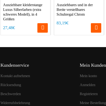
Ausziehbare kleiderstange
Ausziehbares und in der
Luxus Silberfarben (extra
Breite verstellbares
schweres Modell), in 4
Schuhregal Chrom
Größen
83,19€
27,48€
Kundenservice
Mein Kunden
Kontakt aufnehmen
Mein konto
Rücksendung
Anmelden
Beschwerden
Registrieren
Widerrufsbelehrung
Meine Bestellun