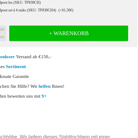
elpoot los (SKU: TP830CH)
elpoot set á 4 stuks (SKU: TP830CH4)
(+61,50€)
+ WARENKORB
enloser
Versand ab €150,-
ßes
Sortiment
nate Garantie
chen Sie Hilfe? Wir
helfen
Ihnen!
en bewerten uns mit
9+
hhöhe. Wir liefern dieses Stahltischbein mit einer