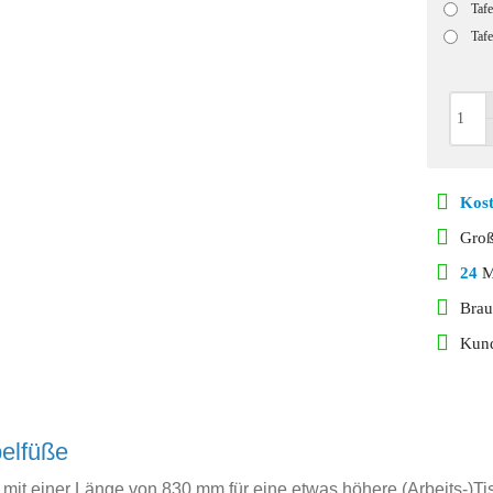
Taf
Taf
Kost
Gro
24
Mo
Brau
Kund
elfüße
mit einer Länge von 830 mm für eine etwas höhere (Arbeits-)Tisc