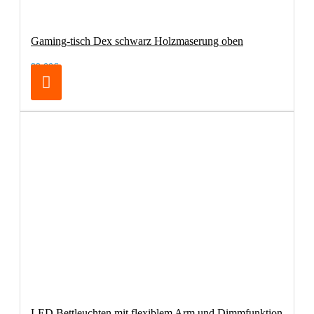
Gaming-tisch Dex schwarz Holzmaserung oben
99,00€
LED Bettleuchten mit flexiblem Arm und Dimmfunktion