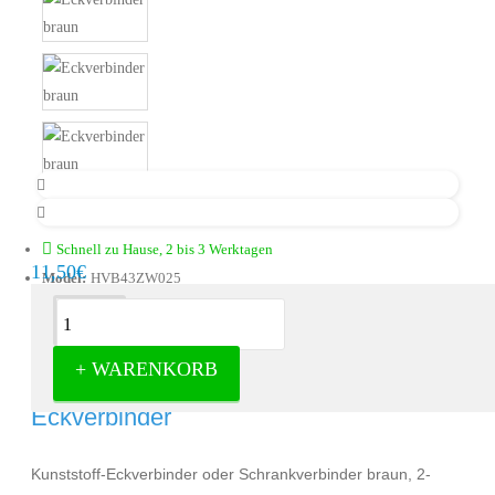
Schnell zu Hause, 2 bis 3 Werktagen
11,50€
Model:
HVB43ZW025
Beschreibung
+ WARENKORB
Eckverbinder schwarz 25 Stück -
Eckverbinder
Kunststoff-Eckverbinder oder Schrankverbinder braun, 2-