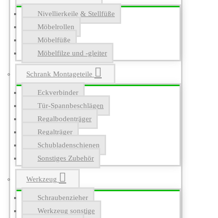
Nivellierkeile & Stellfüße
Möbelrollen
Möbelfüße
Möbelfilze und -gleiter
Schrank Montageteile
Eckverbinder
Tür-Spannbeschlägen
Regalbodenträger
Regalträger
Schubladenschienen
Sonstiges Zubehör
Werkzeug
Schraubenzieher
Werkzeug sonstige