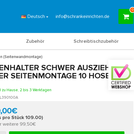
0
Deutsch
info@schrankeinrichten.de
Zubehör
Schreibtischzubehör
sen (Seitenwandmontage)
ENHALTER SCHWER AUSZIEHBAR
BER SEITENMONTAGE 10 HOSEN
l zu Hause, 2 bis 3 Werktagen
L390100A
9,00€
s pro Stück 109.00)
r weitere 99,50€