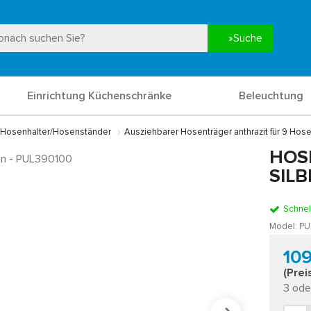
Suche
Einrichtung Küchenschränke
Beleuchtung
Hosenhalter/Hosenständer
Ausziehbarer Hosenträger anthrazit für 9 Ho
HOS
SIL
Schnel
Model:
PU
10
(Prei
3 ode