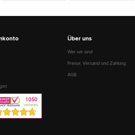
nkonto
Über uns
Wer wir sind
Preise, Versand und Zahlung
AGB
ngen