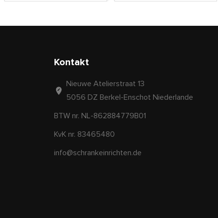
Kontakt
Nieuwe Atelierstraat 13
5056 DZ Berkel-Enschot Niederlande
BTW nr. NL-862884779B01
KvK nr. 83465480
info@schrankeinrichten.de