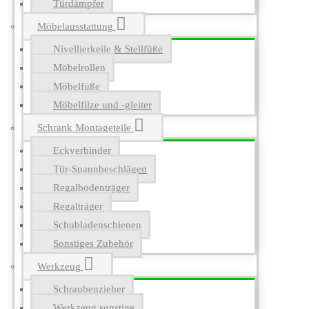
Türdämpfer
Möbelausstattung
Nivellierkeile & Stellfüße
Möbelrollen
Möbelfüße
Möbelfilze und -gleiter
Schrank Montageteile
Eckverbinder
Tür-Spannbeschlägen
Regalbodenträger
Regalträger
Schubladenschienen
Sonstiges Zubehör
Werkzeug
Schraubenzieher
Werkzeug sonstige