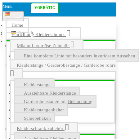
Menu
VORRÄTIG
Deutsch
Home
Deutsch
Einrichtung Kleiderschrank
English
Milano Luxuriöse Zubehör
Eine komplette Linie mit besonders luxuriösem Aussehen
Kleiderstange / Garderobestange / Garderobe rohre
Kleiderstange
Ausziehbare Kleiderstange
Garderobenstange mit Beleuchtung
Kleiderstangenhalter
Schiebehaken
Kleiderschrank zubehör
Ausziehbare Kleiderstange