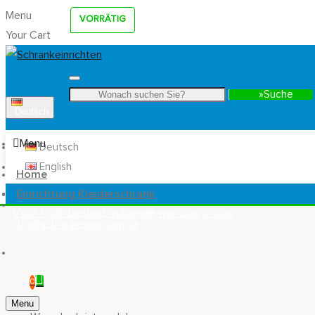
Menu
VORRÄTIG
Your Cart
Suche
Deutsch
Menu
Deutsch
English
Home
Einrichtung Kleiderschrank
Vóór 17:00 besteld, volgende werkdag in huis
info@schrankeinrichten.de
0
Menu