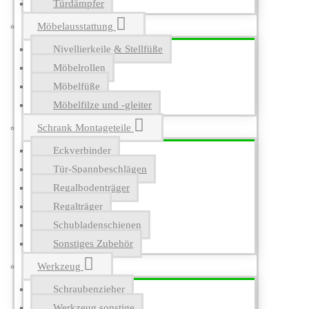
Türdämpfer
Möbelausstattung
Nivellierkeile & Stellfüße
Möbelrollen
Möbelfüße
Möbelfilze und -gleiter
Schrank Montageteile
Eckverbinder
Tür-Spannbeschlägen
Regalbodenträger
Regalträger
Schubladenschienen
Sonstiges Zubehör
Werkzeug
Schraubenzieher
Werkzeug sonstige