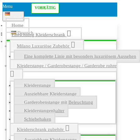
Menu
VORRÄTIG
Deutsch
Home
Deutsch
Einrichtung Kleiderschrank
English
Milano Luxuriöse Zubehör
Eine komplette Linie mit besonders luxuriösem Aussehen
Kleiderstange / Garderobestange / Garderobe rohre
Kleiderstange
Ausziehbare Kleiderstange
Garderobenstange mit Beleuchtung
Kleiderstangenhalter
Schiebehaken
Kleiderschrank zubehör
Ausziehbare Kleiderstange