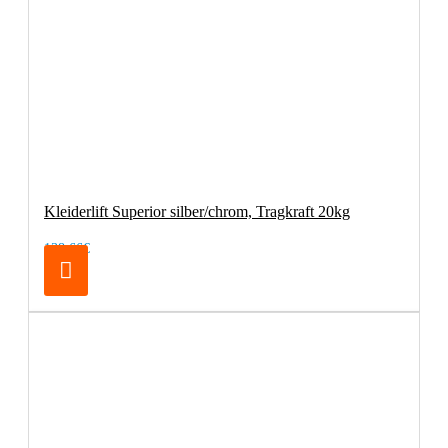
Kleiderlift Superior silber/chrom, Tragkraft 20kg
138,66€