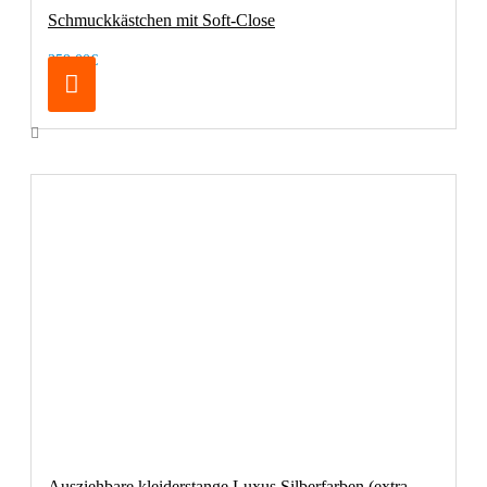
Schmuckkästchen mit Soft-Close
359,00€
Ausziehbare kleiderstange Luxus Silberfarben (extra