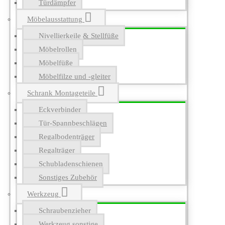
Türdämpfer
Möbelausstattung
Nivellierkeile & Stellfüße
Möbelrollen
Möbelfüße
Möbelfilze und -gleiter
Schrank Montageteile
Eckverbinder
Tür-Spannbeschlägen
Regalbodenträger
Regalträger
Schubladenschienen
Sonstiges Zubehör
Werkzeug
Schraubenzieher
Werkzeug sonstige