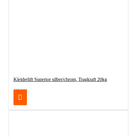
Kleiderlift Superior silber/chrom, Tragkraft 20kg
138,66€