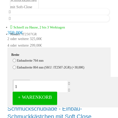
Schnell zu Hause, 2 bis 3 Werktagen
359,00€
Model:
IT2507GR
2 oder weitere 325,00€
4 oder weitere 299,00€
Breite
Einbaubreite 764 mm
Einbaubreite 864 mm (SKU: IT2507-2GR)
(+30,00€)
Beschreibung
+ WARENKORB
Milano Luxuriöse ausziehbare
Schmuckschublade - Einbau-
Schmuckkästchen mit Soft Close