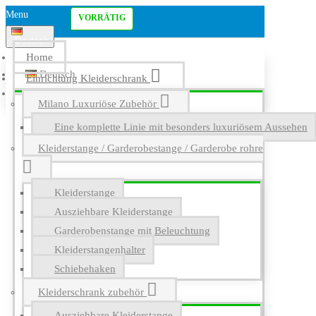
Menu
VORRÄTIG
Deutsch
Home
Deutsch
Einrichtung Kleiderschrank
English
Milano Luxuriöse Zubehör
Eine komplette Linie mit besonders luxuriösem Aussehen
Kleiderstange / Garderobestange / Garderobe rohre
Kleiderstange
Ausziehbare Kleiderstange
Garderobenstange mit Beleuchtung
Kleiderstangenhalter
Schiebehaken
Kleiderschrank zubehör
Ausziehbare Kleiderstange