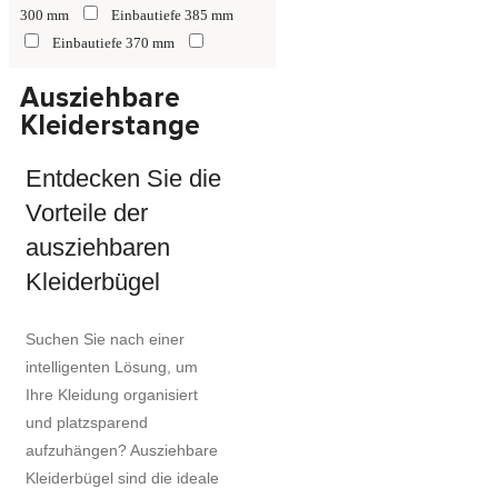
300 mm
Einbautiefe 385 mm
Einbautiefe 370 mm
Einbautiefe 385 mm
Einbautiefe
Ausziehbare
435 mm
Einbautiefe 435mm
Kleiderstange
Einbautiefe 455 mm
Einbautiefe
400 mm
Entdecken Sie die
Vorteile der
ausziehbaren
Kleiderbügel
Suchen Sie nach einer
intelligenten Lösung, um
Ihre Kleidung organisiert
und platzsparend
aufzuhängen? Ausziehbare
Kleiderbügel sind die ideale