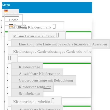
Menu
Deutsch
Home
Deutsch
Einrichtung Kleiderschrank
English
Milano Luxuriöse Zubehör
Eine komplette Linie mit besonders luxuriösem Aussehen
Kleiderstange / Garderobestange / Garderobe rohre
Kleiderstange
Ausziehbare Kleiderstange
Garderobenstange mit Beleuchtung
Kleiderstangenhalter
Schiebehaken
Kleiderschrank zubehör
Ausziehbare Kleiderstange