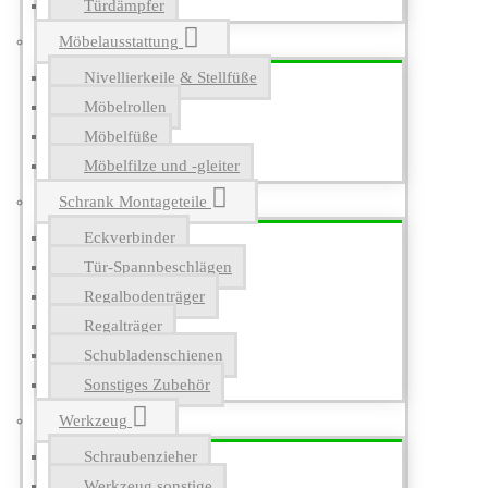
Türdämpfer
Möbelausstattung
Nivellierkeile & Stellfüße
Möbelrollen
Möbelfüße
Möbelfilze und -gleiter
Schrank Montageteile
Eckverbinder
Tür-Spannbeschlägen
Regalbodenträger
Regalträger
Schubladenschienen
Sonstiges Zubehör
Werkzeug
Schraubenzieher
Werkzeug sonstige