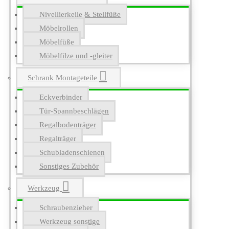
Nivellierkeile & Stellfüße
Möbelrollen
Möbelfüße
Möbelfilze und -gleiter
Schrank Montageteile
Eckverbinder
Tür-Spannbeschlägen
Regalbodenträger
Regalträger
Schubladenschienen
Sonstiges Zubehör
Werkzeug
Schraubenzieher
Werkzeug sonstige