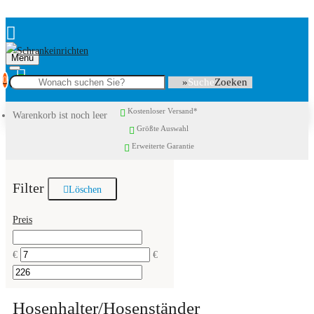
Menu
0
Suche
Kostenloser Versand*
Warenkorb ist noch leer
Größte Auswahl
Erweiterte Garantie
Filter
Löschen
Preis
€
€
Hosenhalter/Hosenständer